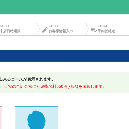
STEP2
STEP3
STEP4
edit
playlist_add_check
来店日時選択
お客様情報入力
予約仮確定
出来るコースが表示されます。
、目安の合計金額に別途指名料550円(税込)を頂戴します。