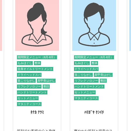
期間限定メニュー（6月-8月）
期間限定メニュー（6月-8月）
もみほぐし
整体
もみほぐし
整体
全身オイルトリートメント
ドライヘッドスパ
ドライヘッドスパ
首こりながし
肩甲骨はがし
首こりながし
肩甲骨はがし
リフレクソロジー
整顔
リフレクソロジー
整顔
ハンドトリートメント
ハンドトリートメント
セットメニュー
セットメニュー
マタニティコース
マタニティコース
ﾀﾅｶ ﾅﾂﾐ
ﾊﾘｶﾞﾔ ｹﾝｲﾁ
笑顔でお客様の心と身体
爽やかな笑顔と得意のス