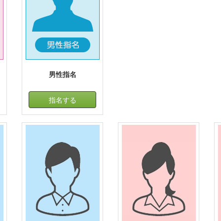
男性指名
指名する