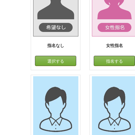
指名なし
女性指名
選択する
指名する