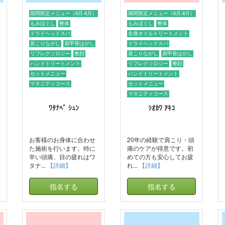
期間限定メニュー（6月-8月）
期間限定メニュー（6月-8月）
もみほぐし
整体
もみほぐし
整体
ドライヘッドスパ
全身オイルトリートメント
首こりながし
肩甲骨はがし
ドライヘッドスパ
リフレクソロジー
整顔
首こりながし
肩甲骨はがし
ハンドトリートメント
リフレクソロジー
整顔
セットメニュー
ハンドトリートメント
マタニティコース
セットメニュー
マタニティコース
ﾜﾀﾅﾍﾞ ｼｭﾝ
ｼｵｶﾜ ｱｷｺ
お客様のお身体に合わせ
20年の経験で肩こり・頭
た施術を行います。特に
痛のケアが得意です。初
辛い頭痛、目の疲れはワ
めての方も安心してお疲
タナ...
【詳細】
れ...
【詳細】
指名する
指名する