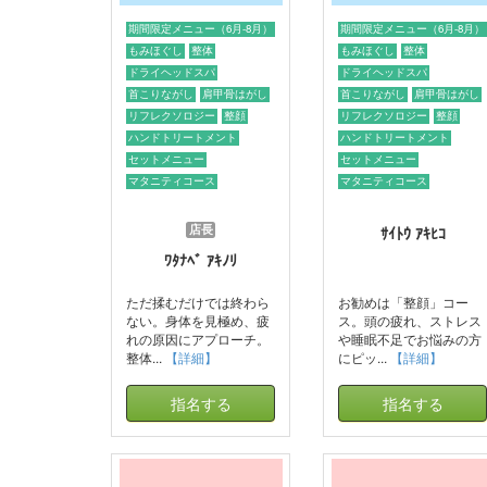
期間限定メニュー（6月-8月）
期間限定メニュー（6月-8月）
もみほぐし
整体
もみほぐし
整体
ドライヘッドスパ
ドライヘッドスパ
首こりながし
肩甲骨はがし
首こりながし
肩甲骨はがし
リフレクソロジー
整顔
リフレクソロジー
整顔
ハンドトリートメント
ハンドトリートメント
セットメニュー
セットメニュー
マタニティコース
マタニティコース
店長
ｻｲﾄｳ ｱｷﾋｺ
ﾜﾀﾅﾍﾞ ｱｷﾉﾘ
ただ揉むだけでは終わら
お勧めは「整顔」コー
ない。身体を見極め、疲
ス。頭の疲れ、ストレス
れの原因にアプローチ。
や睡眠不足でお悩みの方
整体...
【詳細】
にピッ...
【詳細】
指名する
指名する