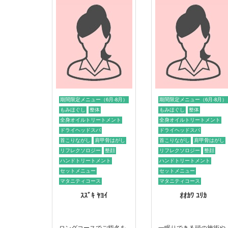
期間限定メニュー（6月-8月）
期間限定メニュー（6月-8月）
もみほぐし
整体
もみほぐし
整体
全身オイルトリートメント
全身オイルトリートメント
ドライヘッドスパ
ドライヘッドスパ
首こりながし
肩甲骨はがし
首こりながし
肩甲骨はがし
リフレクソロジー
整顔
リフレクソロジー
整顔
ハンドトリートメント
ハンドトリートメント
セットメニュー
セットメニュー
マタニティコース
マタニティコース
ｽｽﾞｷ ﾔﾖｲ
ｵｵｶﾜ ﾕﾘｶ
ロングコースでご指名を
一眠りできる頭の施術や