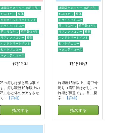
期間限定メニュー（6月-8月）
期間限定メニュー（6月-8月）
もみほぐし
整体
もみほぐし
整体
全身オイルトリートメント
ドライヘッドスパ
ドライヘッドスパ
首こりながし
肩甲骨はがし
首こりながし
肩甲骨はがし
リフレクソロジー
整顔
リフレクソロジー
整顔
ハンドトリートメント
ハンドトリートメント
セットメニュー
セットメニュー
マタニティコース
マタニティコース
ﾔﾏｻﾞｷ ﾕｶ
ｱﾀﾞﾁ ﾋﾛﾔｽ
私の癒しは猫と遊ぶ事で
施術歴15年以上。肩甲骨
す。癒し職歴10年以上の
周り（肩甲骨はがし）の
私に心と体のケアをさせ
施術が得意です。首、腰
て...
【詳細】
辛...
【詳細】
指名する
指名する